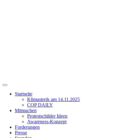
Zum
Inhalt
springen
Menu
Fridays for Future Berlin
Startseite
Klimastreik am 14.11.2025
COP DAILY
Mitmachen
Protestschilder Ideen
Awareness-Konzept
Forderungen
Presse