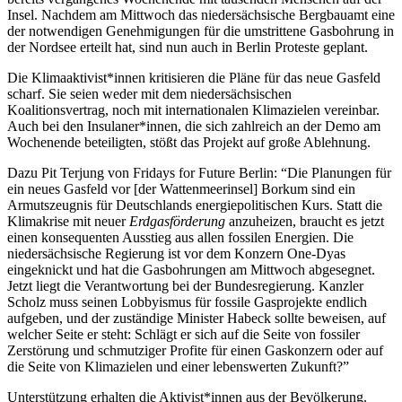
Insel. Nachdem am Mittwoch das niedersächsische Bergbauamt eine
der notwendigen Genehmigungen für die umstrittene Gasbohrung in
der Nordsee erteilt hat, sind nun auch in Berlin Proteste geplant.
Die Klimaaktivist*innen kritisieren die Pläne für das neue Gasfeld
scharf. Sie seien weder mit dem niedersächsischen
Koalitionsvertrag, noch mit internationalen Klimazielen vereinbar.
Auch bei den Insulaner*innen, die sich zahlreich an der Demo am
Wochenende beteiligten, stößt das Projekt auf große Ablehnung.
Dazu Pit Terjung von Fridays for Future Berlin: “Die Planungen für
ein neues Gasfeld vor [der Wattenmeerinsel] Borkum sind ein
Armutszeugnis für Deutschlands energiepolitischen Kurs. Statt die
Klimakrise mit neuer
Erdgasförderung
anzuheizen, braucht es jetzt
einen konsequenten Ausstieg aus allen fossilen Energien. Die
niedersächsische Regierung ist vor dem Konzern One-Dyas
eingeknickt und hat die Gasbohrungen am Mittwoch abgesegnet.
Jetzt liegt die Verantwortung bei der Bundesregierung. Kanzler
Scholz muss seinen Lobbyismus für fossile Gasprojekte endlich
aufgeben, und der zuständige Minister Habeck sollte beweisen, auf
welcher Seite er steht: Schlägt er sich auf die Seite von fossiler
Zerstörung und schmutziger Profite für einen Gaskonzern oder auf
die Seite von Klimazielen und einer lebenswerten Zukunft?”
Unterstützung erhalten die Aktivist*innen aus der Bevölkerung.