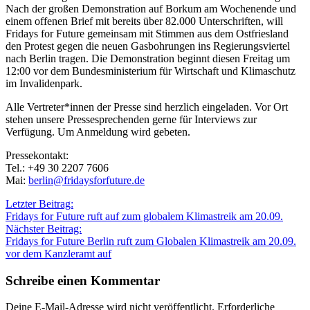
Nach der großen Demonstration auf Borkum am Wochenende und
einem offenen Brief mit bereits über 82.000 Unterschriften, will
Fridays for Future gemeinsam mit Stimmen aus dem Ostfriesland
den Protest gegen die neuen Gasbohrungen ins Regierungsviertel
nach Berlin tragen. Die Demonstration beginnt diesen Freitag um
12:00 vor dem Bundesministerium für Wirtschaft und Klimaschutz
im Invalidenpark.
Alle Vertreter*innen der Presse sind herzlich eingeladen. Vor Ort
stehen unsere Pressesprechenden gerne für Interviews zur
Verfügung. Um Anmeldung wird gebeten.
Pressekontakt:
Tel.: +49 30 2207 7606
Mai:
berlin@fridaysforfuture.de
Beitragsnavigation
Letzter Beitrag:
Fridays for Future ruft auf zum globalem Klimastreik am 20.09.
Nächster Beitrag:
Fridays for Future Berlin ruft zum Globalen Klimastreik am 20.09.
vor dem Kanzleramt auf
Schreibe einen Kommentar
Deine E-Mail-Adresse wird nicht veröffentlicht.
Erforderliche